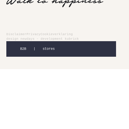
Disclaimer
Privacy
Cookieverklaring
design
newdays
- development
kubrick
B2B
|
stores